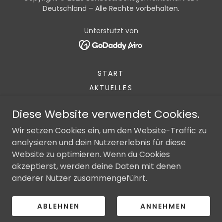
Deutschland – Alle Rechte vorbehalten.
Unterstützt von
START
AKTUELLES
PRESSE
Diese Website verwendet Cookies.
IMPRESSUM
Wir setzen Cookies ein, um den Website-Traffic zu
DATENSCHUTZERKLÄRUNG
analysieren und dein Nutzererlebnis für diese
46091PROGRAMM
Website zu optimieren. Wenn du Cookies
2024
akzeptierst, werden deine Daten mit denen
2025
anderer Nutzer zusammengeführt.
PARKAUSWEIS
RICHTLINIEN SGB IX
ABLEHNEN
ANNEHMEN